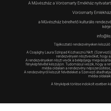
A Művészház a Vörösmarty Emékház nyitvatartási
Vörösmarty Emlékház 
a Művészház bérelhető kulturális rendez
kérje
info@li
Tájékoztató rendezvényeken készülő f
A Csajághy Laura Színpad Közhasznú Nkft. (Szervező),
rendezvényein résztvevőket, hogy a
A rendezvényeken részt vevők a belépőjegy megvásárlás
fényképfelvétel készüljön. Tudomásul veszik, hogy a r
média oldalain a rendezvény népszerűsítése, 
A rendezvényről készült felvételeket a Szervező átadhatj
média oldalaik
A fényképek törlése indokolt esetben 