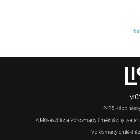
Sz
2475 Kápolnásny
A Művészház a Vörösmarty Emékház nyitvatartási
Vörösmarty Emlékház 