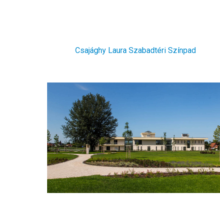
Csajághy Laura Szabadtéri Színpad