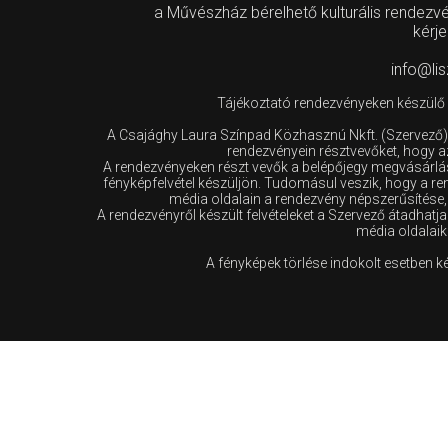
a Művészház bérelhető kulturális rendez
kérje
info@li
Tájékoztató rendezvényeken készülő f
A Csajághy Laura Színpad Közhasznú Nkft. (Szervező),
rendezvényein résztvevőket, hogy a
A rendezvényeken részt vevők a belépőjegy megvásárlás
fényképfelvétel készüljön. Tudomásul veszik, hogy a r
média oldalain a rendezvény népszerűsítése, 
A rendezvényről készült felvételeket a Szervező átadhatj
média oldalaik
A fényképek törlése indokolt esetben 