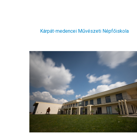
Kárpát-medencei Művészeti Népfőiskola